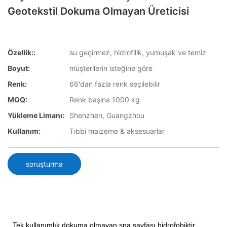
Geotekstil Dokuma Olmayan Üreticisi
Özellik::
su geçirmez, hidrofilik, yumuşak ve temiz
Boyut:
müşterilerin isteğine göre
Renk:
66'dan fazla renk seçilebilir
MOQ:
Renk başına 1000 kg
Yükleme Limanı:
Shenzhen, Guangzhou
Kullanım:
Tıbbi malzeme & aksesuarlar
soruşturma
Tek kullanımlık dokuma olmayan spa sayfası hidrofobiktir