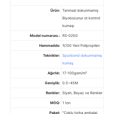
Ürün:
Tarımsal dokunmamış
Biyobozunur ot kontrol
kumaşı
Model numarası.:
RS-025G
Hammadde:
%100 Yeni Polipropilen
Teknikler:
Spunbond dokunmamış
kumaş
Ağırlık:
17-100gsm/m²
Genişlik:
0.5~45M
Renkler:
Siyah, Beyaz ve Renkler
MOQ:
1 ton
Paket:
"Çoklu torba ambalaj,