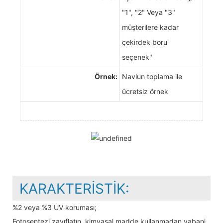
"1", "2" Veya "3"
müşterilere kadar
çekirdek boru'
seçenek"
Örnek:
Navlun toplama ile
ücretsiz örnek
KARAKTERISTIK:
%2 veya %3 UV koruması;
Fotosentezi zayıflatın, kimyasal madde kullanmadan yabani