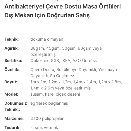
Antibakteriyel Çevre Dostu Masa Örtüleri
Dış Mekan Için Doğrudan Satış
Teknik:
dokuma olmayan
Ağırlık:
38gsm, 45gsm, 50gsm, 60gsm veya
özelleştirilmiş
Sertifika:
Oeko-tex, SGS, IKEA, AZO Ücretsiz
Özellik::
Çevre Dostu, Büzülmeye Dayanıklı, Yırtılmaya
Dayanıklı, Su Geçirmez
Boyut:
1m x 1m, 1,2m x 1,2m, 1,4m x 1,4m, 1,2m x 1,8m,
1,4m x 2,6m veya özelleştirilmiş
Model:
susam, kare, çiçek deseni
Dokumasız
eğrilerek bağlanmış
Teknik::
Malzeme:
%100 polipropilen
Tedarik
sipariş vermek