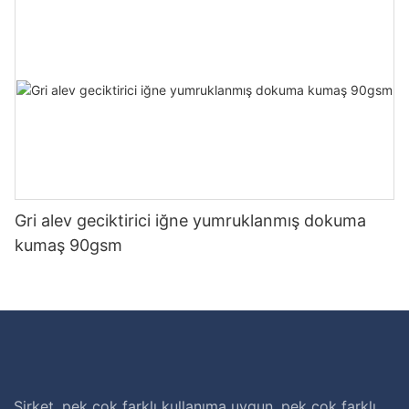
Gri alev geciktirici iğne yumruklanmış dokuma
kumaş 90gsm
Şirket, pek çok farklı kullanıma uygun, pek çok farklı