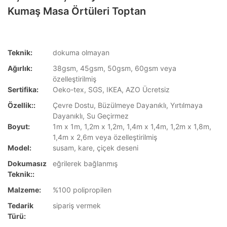
Kumaş Masa Örtüleri Toptan
Teknik:
dokuma olmayan
Ağırlık:
38gsm, 45gsm, 50gsm, 60gsm veya
özelleştirilmiş
Sertifika:
Oeko-tex, SGS, IKEA, AZO Ücretsiz
Özellik::
Çevre Dostu, Büzülmeye Dayanıklı, Yırtılmaya
Dayanıklı, Su Geçirmez
Boyut:
1m x 1m, 1,2m x 1,2m, 1,4m x 1,4m, 1,2m x 1,8m,
1,4m x 2,6m veya özelleştirilmiş
Model:
susam, kare, çiçek deseni
Dokumasız
eğrilerek bağlanmış
Teknik::
Malzeme:
%100 polipropilen
Tedarik
sipariş vermek
Türü: