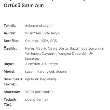
Örtüsü Satın Alın
Teknik:
dokuma olmayan
Ağırlık:
9gsm'den 150gsm'ye
Sertifika:
Oekotex, IKEA, SGS
Özellik::
Nefes Alabilir, Çevre Dostu, Büzülmeye Dayanıklı,
Yırtılmaya Dayanıklı, Yangına Dayanıklı, UV
Koruması
Boyut:
3 cm'den 320 cm'ye
Model:
susam, kare, çiçek deseni
Dokumasız
eğrilerek bağlanmış
Teknik::
Malzeme:
%100 polipropilen
Tedarik
sipariş vermek
Türü: