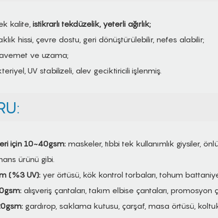
 kalite,
istikrarlı tekdüzelik, yeterli ağırlık;
ık hissi, çevre dostu, geri dönüştürülebilir, nefes alabilir;
kavemet ve uzama;
eriyel, UV stabilizeli, alev geciktiricili işlenmiş.
U:
leri için 10~40gsm:
maskeler, tıbbi tek kullanımlık giysiler, ön
nans ürünü gibi.
sm (%3 UV):
yer örtüsü, kök kontrol torbaları, tohum battaniyel
00gsm:
alışveriş çantaları, takım elbise çantaları, promosyon ça
120gsm:
gardırop, saklama kutusu, çarşaf, masa örtüsü, koltu