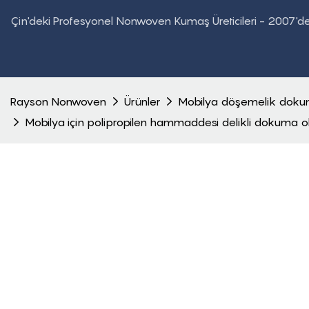
Çin'deki Profesyonel Nonwoven Kumaş Üreticileri - 2007'
Rayson Nonwoven
Ürünler
Mobilya döşemelik dok
Mobilya için polipropilen hammaddesi delikli dokuma