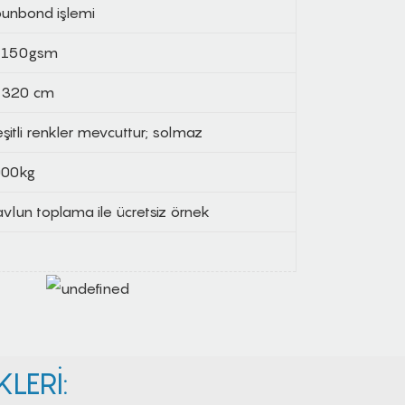
unbond işlemi
-150gsm
-320 cm
şitli renkler mevcuttur; solmaz
000kg
vlun toplama ile ücretsiz örnek
LERI: