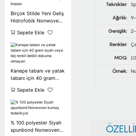
Teknikler:
Sp
Birçok Stilde Yeni Geliş
Ağırlık:
9
Hidrofobik Nonwoven
Kumaş İmalatı
Genişlik:
2
Sepete Ekle
Renkler:
Çe
MOQ:
1
Kanepe tabanı ve yatak
Örnek:
Na
tabanı için 40 gram
siyah veya bej renkli
Sepete Ekle
delikli dokuma olmayan
% 100 polyester Siyah
ÖZELLIK
spunbond Nonwoven