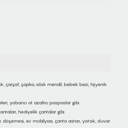
lük, çarşaf, şapka, ıslak mendil, bebek bezi, hijyenik
eri, yabancı ot azaltıcı paspaslar gibi.
ntaları, hediyelik çantalar gibi.
k döşemesi, ev mobilyası, çanta astarı, yatak, duvar