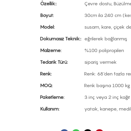
Özellik::
Çevre dostu, Büzülmey
Boyut:
30cm ila 240 cm (kesil
Model:
susam, kare, çiçek d
Dokumasız Teknik::
eğrilerek bağlanmış
Malzeme:
%100 polipropilen
Tedarik Türü:
sipariş vermek
Renk:
Renk: 68'den fazla ren
MOQ:
Renk başına 1000 kg
Paketleme:
3 inç veya 2 inç kağıt
Kullanım:
yatak, kanepe, medi