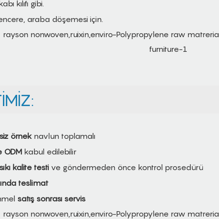
ı kılıfı gibi.
encere, araba döşemesi için.
MIZ:
siz örnek
navlun toplamalı
e ODM
kabul edilebilir
ıkı kalite testi
ve göndermeden önce kontrol prosedürü
nda teslimat
mmel
satış sonrası servis