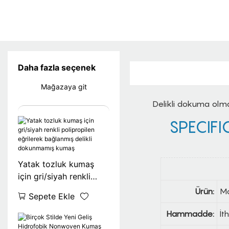
Daha fazla seçenek
Mağazaya git
Delikli dokuma olm
SPECIFI
Yatak tozluk kumaş
için gri/siyah renkli
polipropilen eğrilerek
Ürün:
Mo
Sepete Ekle
bağlanmış delikli
dokunmamış kumaş
Hammadde:
İt