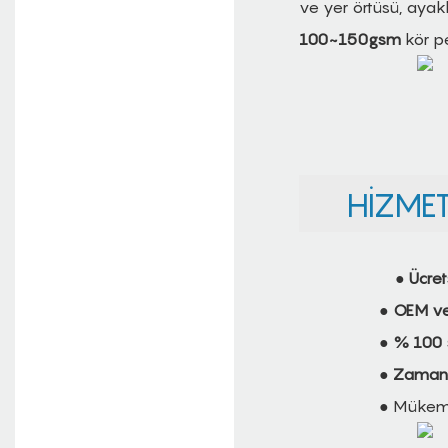
ve yer örtüsü, ayakkab
100~150gsm
kör p
HIZMETI
●
Ücret
●
OEM v
●
% 100 s
●
Zamanı
● Müke