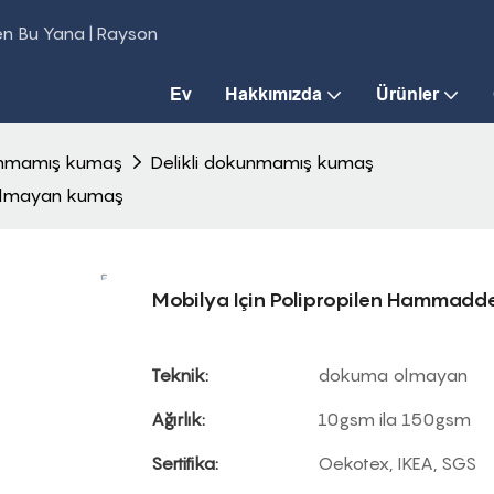
den Bu Yana | Rayson
Ev
Hakkımızda
Ürünler
unmamış kumaş
Delikli dokunmamış kumaş
 olmayan kumaş
Mobilya Için Polipropilen Hammadd
Teknik:
dokuma olmayan
Ağırlık:
10gsm ila 150gsm
Sertifika:
Oekotex, IKEA, SGS