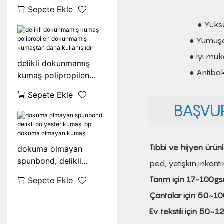
kumaş tedarikçisi
Sepete Ekle
● Yüksek
● Yumuşakl
● İyi mu
delikli dokunmamış
● Antibakt
kumaş polipropilen
dokunmamış kumaştan
Sepete Ekle
daha kullanışlıdır
BAŞVUR
Tıbbi ve hijyen ürün
dokuma olmayan
spunbond, delikli
ped, yetişkin inkonti
polyester kumaş, pp
Tarım için 17-100g
Sepete Ekle
dokuma olmayan
Çantalar için 50~1
kumaş
Ev tekstili için 50~