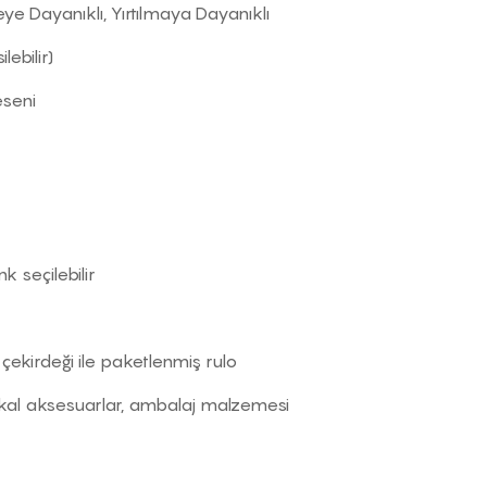
e Dayanıklı, Yırtılmaya Dayanıklı
ebilir)
eseni
k seçilebilir
 çekirdeği ile paketlenmiş rulo
kal aksesuarlar, ambalaj malzemesi