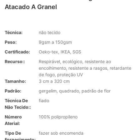
Atacado A Granel
Técnica:
não tecido
Peso:
9gsm a 150gsm
Certificado:
Oeko-tex, IKEA, SGS
Recurso::
Respirável, ecológico, resistente ao
encolhimento, resistente a rasgos, retardante
de fogo, proteção UV
Tamanho:
3 cm a 320 cm
Padrão:
gergelim, quadrado, padrão de flor
Técnica De
fiado
Não Tecido::
Número
100% polipropileno
Aterial:
Tipo De
fazer sob encomenda
Fornecimento: