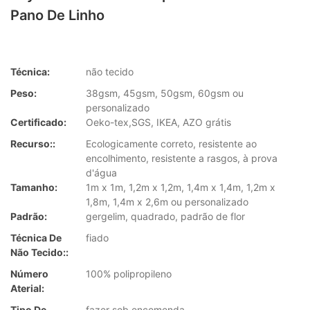
Pano De Linho
Técnica:
não tecido
Peso:
38gsm, 45gsm, 50gsm, 60gsm ou
personalizado
Certificado:
Oeko-tex,SGS, IKEA, AZO grátis
Recurso::
Ecologicamente correto, resistente ao
encolhimento, resistente a rasgos, à prova
d'água
Tamanho:
1m x 1m, 1,2m x 1,2m, 1,4m x 1,4m, 1,2m x
1,8m, 1,4m x 2,6m ou personalizado
Padrão:
gergelim, quadrado, padrão de flor
Técnica De
fiado
Não Tecido::
Número
100% polipropileno
Aterial:
Tipo De
fazer sob encomenda