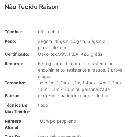
Não Tecido Raison
Técnica:
não tecido
Peso:
38gsm, 45gsm, 50gsm, 60gsm ou
personalizado
Certificado:
Oeko-tex,SGS, IKEA, AZO grátis
Recurso::
Ecologicamente correto, resistente ao
encolhimento, resistente a rasgos, à prova
d'água
Tamanho:
1m x 1m, 1,2m x 1,2m, 1,4m x 1,4m, 1,2m x
1,8m, 1,4m x 2,6m ou personalizado
Padrão:
gergelim, quadrado, padrão de flor
Técnica De
fiado
Não Tecido::
Número
100% polipropileno
Aterial:
Tipo De
fazer sob encomenda