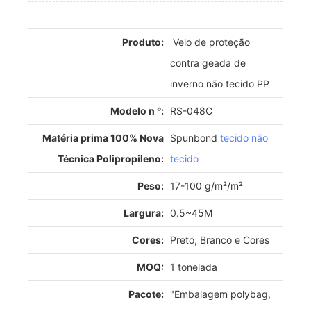
Produto:
Velo de proteção
contra geada de
inverno não tecido PP
Modelo n °:
RS-048C
Matéria prima 100% Nova
Spunbond
tecido não
Técnica Polipropileno:
tecido
Peso:
17-100 g/m²/m²
Largura:
0.5~45M
Cores:
Preto, Branco e Cores
MOQ:
1 tonelada
Pacote:
"Embalagem polybag,