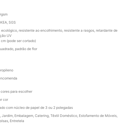
0gsm
 IKEA, SGS
 ecológico, resistente ao encolhimento, resistente a rasgos, retardante de
eção UV
cm (pode ser cortado)
quadrado, padrão de flor
ropileno
 encomenda
 cores para escolher
r cor
ado com núcleo de papel de 3 ou 2 polegadas
a, Jardim, Embalagem, Catering, Têxtil Doméstico, Estofamento de Móveis,
olsas, Entretela