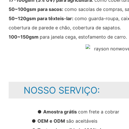
17-100gsm (3% UV) para agricultura:
como cobertura 
50~100gsm para sacos:
como sacolas de compras, sac
50~120gsm para têxteis-lar:
como guarda-roupa, caix
cobertura de parede e chão, cobertura de sapatos.
100~150gsm
para janela cega, estofamento de carro.
NOSSO SERVIÇO:
●
Amostra grátis
com frete a cobrar
●
OEM e ODM
são aceitáveis