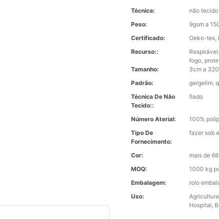
Técnica:
não tecido
Peso:
9gsm a 15
Certificado:
Oeko-tex,
Recurso::
Respirável,
fogo, prot
Tamanho:
3cm a 320 
Padrão:
gergelim, 
Técnica De Não
fiado
Tecido::
Número Aterial:
100% polip
Tipo De
fazer sob
Fornecimento:
Cor:
mais de 66
MOQ:
1000 kg po
Embalagem:
rolo embal
Uso:
Agricultur
Hospital, B