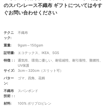
のスパンレース不織布 ギフトについては今す
ぐお問い合わせください
テクニ
不織布
ック:
重量:
9gsm～150gsm
証明書:
エコテックス、IKEA、SGS
特徴：:
通気性、環境に優しい、耐収縮性、耐引裂性、難燃性、
UV保護
サイズ:
3cm～320cm（スリット可）
パター
ゴマ、四角、花柄
ン:
不織布
スパンボンド
技術：:
材料:
100% ポリプロピレン