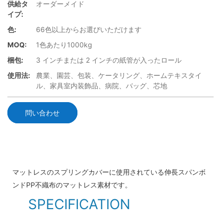
供給タ
オーダーメイド
イプ:
色:
66色以上からお選びいただけます
MOQ:
1色あたり1000kg
梱包:
3 インチまたは 2 インチの紙管が入ったロール
使用法:
農業、園芸、包装、ケータリング、ホームテキスタイ
ル、家具室内装飾品、病院、バッグ、芯地
問い合わせ
マットレスのスプリングカバーに使用されている伸長スパンボ
ンドPP不織布のマットレス素材です。
SPECIFICATION