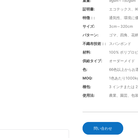
重量:
9gsm～150gsm
証明書:
エコテックス、IK
特徴：:
通気性、環境に
サイズ:
3cm～320cm
パターン:
ゴマ、四角、花
不織布技術：:
スパンボンド
材料:
100% ポリプロ
供給タイプ:
オーダーメイド
色:
66色以上からお
MOQ:
1色あたり1000k
梱包:
3 インチまたは
使用法:
農業、園芸、包
問い合わせ