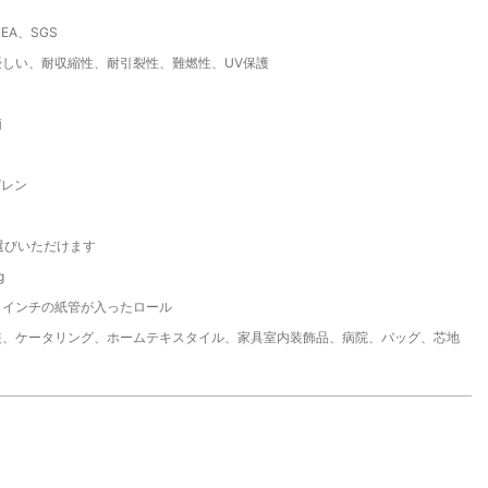
EA、SGS
優しい、耐収縮性、耐引裂性、難燃性、UV保護
柄
ピレン
選びいただけます
g
 2 インチの紙管が入ったロール
装、ケータリング、ホームテキスタイル、家具室内装飾品、病院、バッグ、芯地