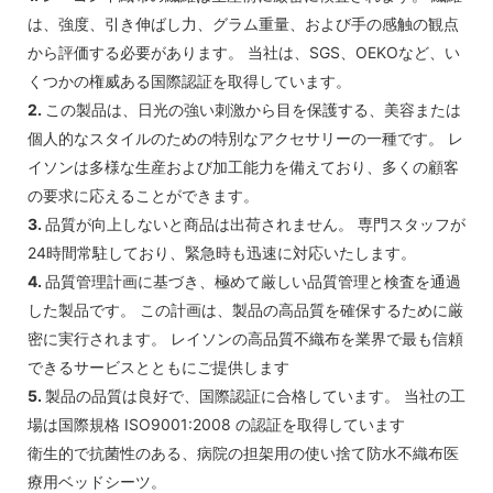
は、強度、引き伸ばし力、グラム重量、および手の感触の観点
から評価する必要があります。 当社は、SGS、OEKOなど、い
くつかの権威ある国際認証を取得しています。
2.
この製品は、日光の強い刺激から目を保護する、美容または
個人的なスタイルのための特別なアクセサリーの一種です。 レ
イソンは多様な生産および加工能力を備えており、多くの顧客
の要求に応えることができます。
3.
品質が向上しないと商品は出荷されません。 専門スタッフが
24時間常駐しており、緊急時も迅速に対応いたします。
4.
品質管理計画に基づき、極めて厳しい品質管理と検査を通過
した製品です。 この計画は、製品の高品質を確保するために厳
密に実行されます。 レイソンの高品質不織布を業界で最も信頼
できるサービスとともにご提供します
5.
製品の品質は良好で、国際認証に合格しています。 当社の工
場は国際規格 ISO9001:2008 の認証を取得しています
衛生的で抗菌性のある、病院の担架用の使い捨て防水不織布医
療用ベッドシーツ。