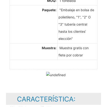
MOQ:
1 tonelada
Paquete:
"Embalaje en bolsa de
polietileno, "1", "2" O
"3" tubería central
hasta los clientes'
elección"
Muestra:
Muestra gratis con
flete por cobrar
CARACTERÍSTICA: