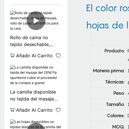
El color r
hojas de 
Rollo de cama no
tejido desechable,
Producto:
mesa de masaje, rollo
Añadir Al Carrito
de cama con orificio
para la cara
Materia prima:
Técnicas:
La camilla disponible
Peso:
no tejida del masaje
Tamaño:
del OEM Pp spunbond
Añadir Al Carrito
cubre al proveedor de
Colores:
la compra a granel
MOQ: