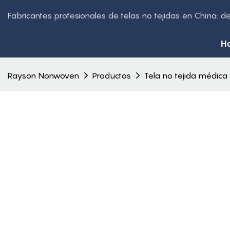
Fabricantes profesionales de telas no tejidas en China: 
H
Rayson Nonwoven
Productos
Tela no tejida médica