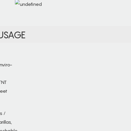
USAGE
s /
illas,
echable,