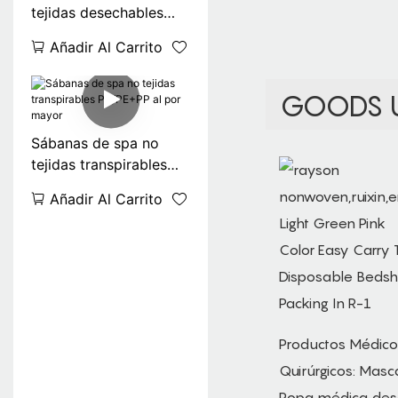
tejidas desechables
Rayson para encerar
Añadir Al Carrito
GOODS 
Sábanas de spa no
tejidas transpirables
PP/PE+PP al por mayor
Añadir Al Carrito
Productos Médico
Quirúrgicos: Mascar
Ropa médica des