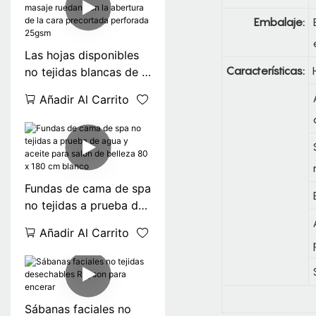
Embalaje:
Las hojas disponibles
Características:
no tejidas blancas de la
camilla del masaje
Añadir Al Carrito
ruedan con la abertura
de la cara precortada
perforada 25gsm
Fundas de cama de spa
no tejidas a prueba de
agua y aceite para
Añadir Al Carrito
salón de belleza 80 x
180 cm blanco
Sábanas faciales no