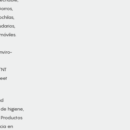
orros,
chilas,
darios,
móviles.
ud
 de higiene,
 Productos
ncia en