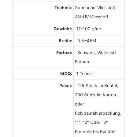
Technik:
Spunbond-Vliesstoff,
AN-UV-Vliesstoff
Gewicht:
17–100 g/m²
Breite:
0.5~45M
Farben:
Schwarz, Weiß und
Farben
MOQ:
1 Tonne
Paket:
"25 Stück im Beutel,
200 Stück im Karton.
oder
Polybeutelverpackung,
"1", "2" Oder "3"
Kernrohr bis Kunden'