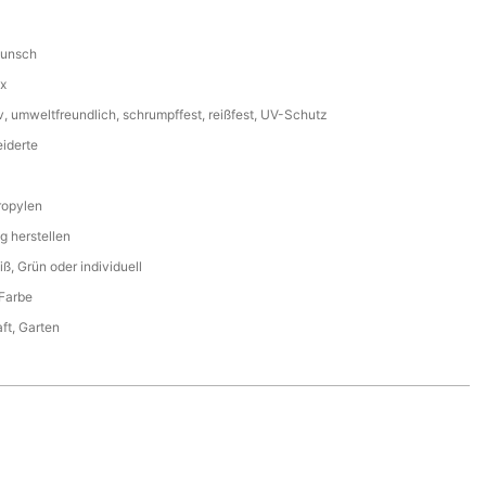
t
wunsch
x
, umweltfreundlich, schrumpffest, reißfest, UV-Schutz
iderte
ropylen
g herstellen
ß, Grün oder individuell
Farbe
ft, Garten