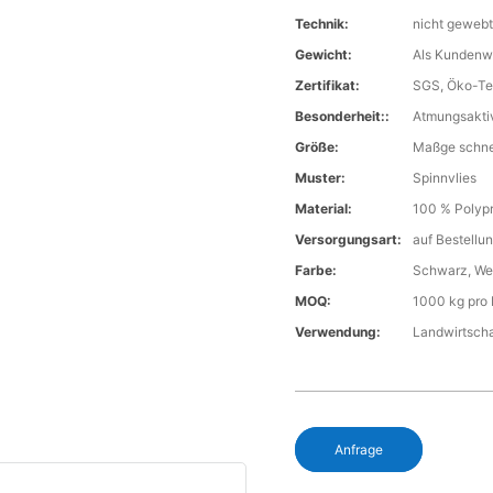
Technik:
nicht geweb
Gewicht:
Als Kunden
Zertifikat:
SGS, Öko-Te
Besonderheit::
Atmungsaktiv
Größe:
Maßge schne
Muster:
Spinnvlies
Material:
100 % Polyp
Versorgungsart:
auf Bestellun
Farbe:
Schwarz, Wei
MOQ:
1000 kg pro 
Verwendung:
Landwirtscha
Anfrage