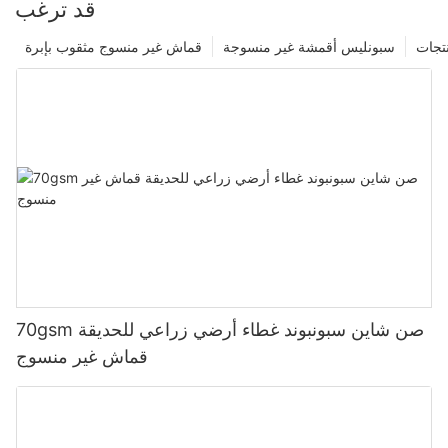
قد ترغب
نتجات
سبونليس أقمشة غير منسوجة
قماش غير منسوج مثقوب بإبرة
70gsm صن شاين سبونبوند غطاء أرضي زراعي للحديقة
قماش غير منسوج