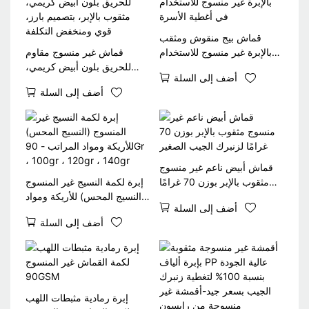
قماش بيج منقوش ومثقب
بالإبرة غير منسوج للاستخدام
قماش غير منسوج مقاوم
في أغطية الأسرة
للحريق بلون أبيض كريمي،
أضف إلى السلة
مثقوب بالإبر، بتصميم بارز،
أضف إلى السلة
قوي ومنخفض التكلفة
قماش أبيض ناعم غير منسوج
مثقوب بالإبر بوزن 70 غرامًا
إبرة لكمة النسيج غير المنسوج
لزنبرك الجيب الصغير
(النسيج المحس) للأريكة ومواد
أضف إلى السلة
المراتب - 90Gr ، 100gr ،
أضف إلى السلة
120gr ، 140gr
إبرة رمادية مثبطات اللهب