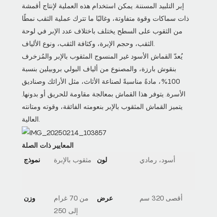
إبر التلبيد المسننة. يمكن استخدام هذه العملية لإنتاج أقمشة
ذات سماكات وقوة متفاوتة، وغالبًا ما تترك عملية الثقب نمطًا
من الثقوب على السطح يختلف باختلاف عدد الإبر في لوحة
الثقب، وحجم الإبرة، وكثافة الثقب، ونوع الألياف.
يُعدّ القماش الأسود غير المنسوج المثقوب بالإبر والمُزخرف
بنقوش بارزة، والمصنوع من ألياف البولي بروبيلين بنسبة
100%، مادةً مناسبةً لصناعة الأثاث، مثل الأرائك وصناديق
الأسرة. يتوفر هذا القماش بمعالجة مقاومة للحريق أو بدونها.
يتميز القماش المثقوب بالإبر بنعومته الفائقة، وقوته ومتانته
العالية.
المعايير ذات الصلة
أسود، رمادي
لون
مثقوب بالإبرة
نموذج
أقصى 320 سم
عرض
من 70 غرام
وزن
إلى 250