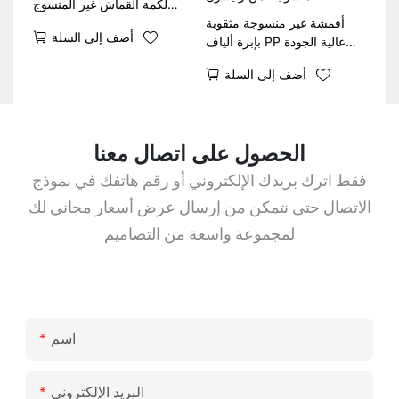
لكمة القماش غير المنسوج
أقمشة غير منسوجة مثقوبة
90GSM
أضف إلى السلة
بإبرة ألياف PP عالية الجودة
بنسبة 100% لتغطية زنبرك
أضف إلى السلة
الجيب بسعر جيد-أقمشة غير
منسوجة من رايسون
الحصول على اتصال معنا
فقط اترك بريدك الإلكتروني أو رقم هاتفك في نموذج
الاتصال حتى نتمكن من إرسال عرض أسعار مجاني لك
لمجموعة واسعة من التصاميم
اسم
البريد الإلكتروني